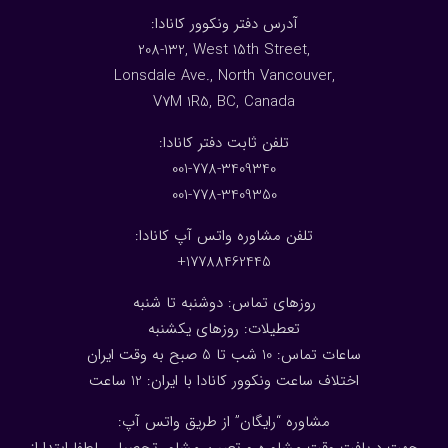
:آدرس دفتر ونکوور کانادا
208-132, West 15th Street,
Lonsdale Ave., North Vancouver,
V7M 1R5, BC, Canada
:تلفن ثابت دفتر کانادا
001-778-3409340
001-778-3409350
تلفن مشاوره واتس آپ کانادا:
17788462445+
روزهای تماس: دوشنبه تا شنبه
تعطیلات: روزهای یکشنبه
ساعات تماس: 10 شب تا 5 صبح به وقت ایران
اختلاف ساعت ونکوور کانادا با ایران: 1
2
ساعت
مشاوره “رایگان” از طریق واتس آپ: