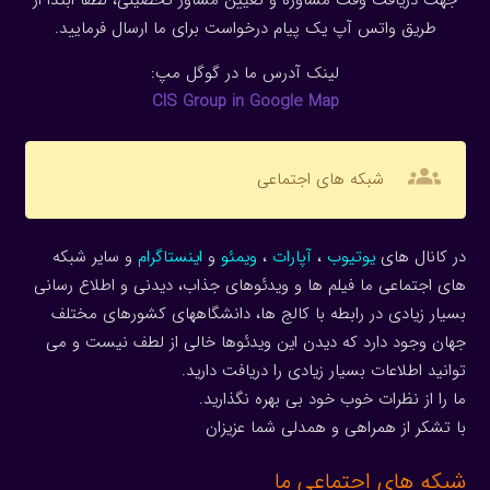
جهت دریافت وقت مشاوره و تعیین مشاور تحصیلی، لطفا ابتدا از
طریق واتس آپ یک پیام درخواست برای ما ارسال فرمایید.
لینک آدرس ما در گوگل مپ:
CIS Group in Google Map
groups
شبکه های اجتماعی
در کانال های
یوتیوب
،
آپارات
،
ویمئو
و
اینستاگرام
و سایر شبکه
های اجتماعی ما فیلم ها و ویدئوهای جذاب، دیدنی و اطلاع رسانی
بسیار زیادی در رابطه با کالج ها، دانشگاههای کشورهای مختلف
جهان وجود دارد که دیدن این ویدئوها خالی از لطف نیست و می
توانید اطلاعات بسیار زیادی را دریافت دارید.
ما را از نظرات خوب خود بی بهره نگذارید.
با تشکر از همراهی و همدلی شما عزیزان
شبکه های اجتماعی ما