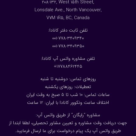
208-132, West 15th Street,
Lonsdale Ave., North Vancouver,
V7M 1R5, BC, Canada
:تلفن ثابت دفتر کانادا
001-778-3409340
001-778-3409350
تلفن مشاوره واتس آپ کانادا:
17788462445+
روزهای تماس: دوشنبه تا شنبه
تعطیلات: روزهای یکشنبه
ساعات تماس: 10 شب تا 5 صبح به وقت ایران
اختلاف ساعت ونکوور کانادا با ایران: 1
2
ساعت
مشاوره “رایگان” از طریق واتس آپ:
جهت دریافت وقت مشاوره و تعیین مشاور تحصیلی، لطفا ابتدا از
طریق واتس آپ یک پیام درخواست برای ما ارسال فرمایید.