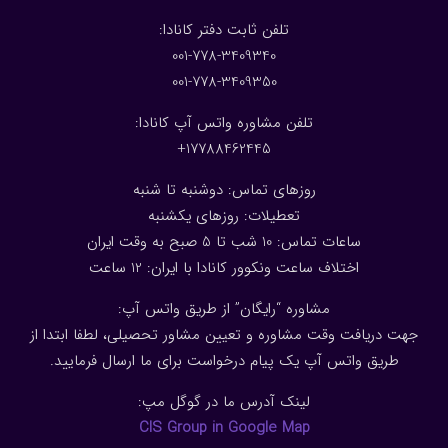
:تلفن ثابت دفتر کانادا
001-778-3409340
001-778-3409350
تلفن مشاوره واتس آپ کانادا:
17788462445+
روزهای تماس: دوشنبه تا شنبه
تعطیلات: روزهای یکشنبه
ساعات تماس: 10 شب تا 5 صبح به وقت ایران
اختلاف ساعت ونکوور کانادا با ایران: 1
2
ساعت
مشاوره “رایگان” از طریق واتس آپ:
جهت دریافت وقت مشاوره و تعیین مشاور تحصیلی، لطفا ابتدا از
طریق واتس آپ یک پیام درخواست برای ما ارسال فرمایید.
لینک آدرس ما در گوگل مپ:
CIS Group in Google Map