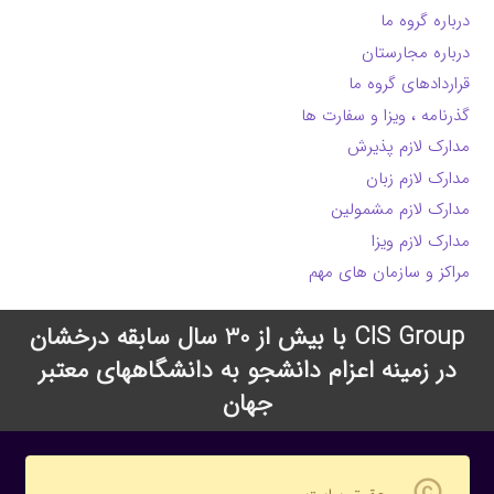
درباره گروه ما
درباره مجارستان
قراردادهای گروه ما
گذرنامه ، ویزا و سفارت ها
مدارک لازم پذیرش
مدارک لازم زبان
مدارک لازم مشمولین
مدارک لازم ویزا
مراکز و سازمان های مهم
CIS Group با بیش از 30 سال سابقه درخشان
در زمینه اعزام دانشجو به دانشگاههای معتبر
جهان
copyright