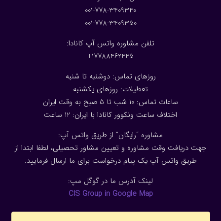
001-778-3409340
001-778-3409350
تلفن مشاوره واتس آپ کانادا:
17788462445+
روزهای تماس: دوشنبه تا شنبه
تعطیلات: روزهای یکشنبه
ساعات تماس: 10 شب تا 5 صبح به وقت ایران
اختلاف ساعت ونکوور کانادا با ایران: 1
2
ساعت
مشاوره “رایگان” از طریق واتس آپ:
جهت دریافت وقت مشاوره و تعیین مشاور تحصیلی، لطفا ابتدا از
طریق واتس آپ یک پیام درخواست برای ما ارسال فرمایید.
لینک آدرس ما در گوگل مپ:
CIS Group in Google Map