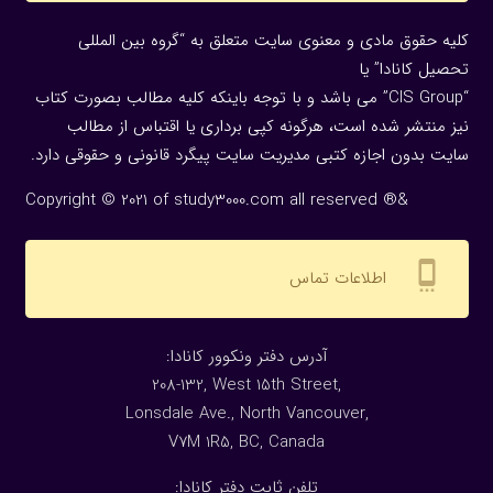
کلیه حقوق مادی و معنوی سایت متعلق به “گروه بین المللی
تحصیل کانادا” یا
“CIS Group” می باشد و با توجه باینکه کلیه مطالب بصورت کتاب
نیز منتشر شده است، هرگونه كپی برداری یا اقتباس از مطالب
سایت بدون اجازه كتبی مدیریت سایت پیگرد قانونی و حقوقی دارد.
Copyright © 2021 of study3000.com all reserved ®&
settings_cell
اطلاعات تماس
:آدرس دفتر ونکوور کانادا
208-132, West 15th Street,
Lonsdale Ave., North Vancouver,
V7M 1R5, BC, Canada
:تلفن ثابت دفتر کانادا