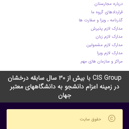
درباره مجارستان
قراردادهای گروه ما
گذرنامه ، ویزا و سفارت ها
مدارک لازم پذیرش
مدارک لازم زبان
مدارک لازم مشمولین
مدارک لازم ویزا
مراکز و سازمان های مهم
CIS Group با بیش از 30 سال سابقه درخشان
در زمینه اعزام دانشجو به دانشگاههای معتبر
جهان
copyright
حقوق سایت