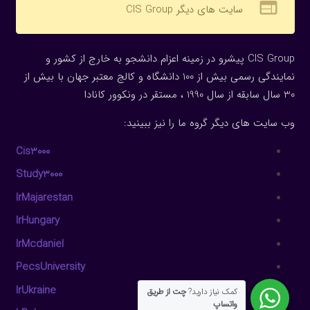
web
سایت های دیگر CIS Group
CIS Group پیشرو در زمینه اعزام دانشجو به خارج از کشور و
نمایندگی رسمی بیش از 100 دانشگاه و کالج معتبر جهان با بیش از
30 سال سابقه از سال 1990 ، مستقر در ونکوور کانادا
وب سایت های دیگر گروه ما را نیز ببینید:
Cis3000
Study3000
IrMajarestan
IrHungary
IrMcdaniel
PecsUniversity
IrUkraine
کمک نیاز دارید?
چت از طریق
واتساپ