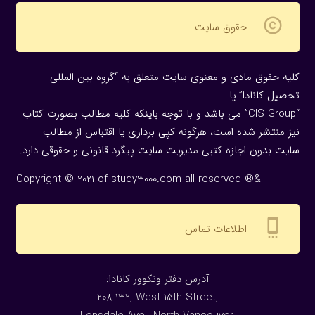
copyright
حقوق سایت
کلیه حقوق مادی و معنوی سایت متعلق به “گروه بین المللی
تحصیل کانادا” یا
“CIS Group” می باشد و با توجه باینکه کلیه مطالب بصورت کتاب
نیز منتشر شده است، هرگونه كپی برداری یا اقتباس از مطالب
سایت بدون اجازه كتبی مدیریت سایت پیگرد قانونی و حقوقی دارد.
Copyright © 2021 of study3000.com all reserved ®&
settings_cell
اطلاعات تماس
:آدرس دفتر ونکوور کانادا
208-132, West 15th Street,