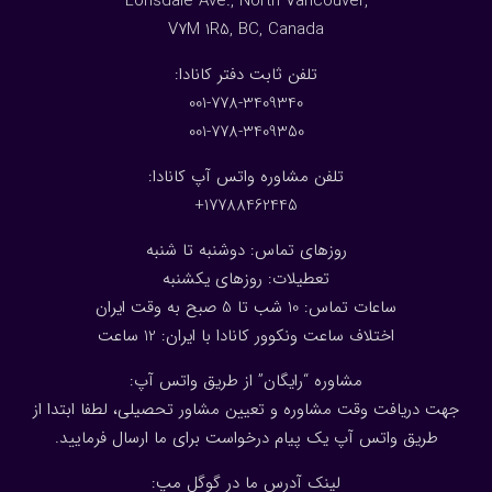
Lonsdale Ave., North Vancouver,
V7M 1R5, BC, Canada
:تلفن ثابت دفتر کانادا
001-778-3409340
001-778-3409350
تلفن مشاوره واتس آپ کانادا:
17788462445+
روزهای تماس: دوشنبه تا شنبه
تعطیلات: روزهای یکشنبه
ساعات تماس: 10 شب تا 5 صبح به وقت ایران
اختلاف ساعت ونکوور کانادا با ایران: 1
2
ساعت
مشاوره “رایگان” از طریق واتس آپ:
جهت دریافت وقت مشاوره و تعیین مشاور تحصیلی، لطفا ابتدا از
طریق واتس آپ یک پیام درخواست برای ما ارسال فرمایید.
لینک آدرس ما در گوگل مپ: