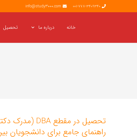
info@study3000.com
001-778-3409340
خانه
درباره ما
تحصیل
تحصیل در مقطع A
راهنمای جامع برای دانشجویان بین‌