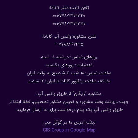
:تلفن ثابت دفتر کانادا
001-778-3409340
001-778-3409350
تلفن مشاوره واتس آپ کانادا:
17788462445+
روزهای تماس: دوشنبه تا شنبه
تعطیلات: روزهای یکشنبه
ساعات تماس: 10 شب تا 5 صبح به وقت ایران
اختلاف ساعت ونکوور کانادا با ایران: 1
2
ساعت
مشاوره “رایگان” از طریق واتس آپ:
جهت دریافت وقت مشاوره و تعیین مشاور تحصیلی، لطفا ابتدا از
طریق واتس آپ یک پیام درخواست برای ما ارسال فرمایید.
لینک آدرس ما در گوگل مپ:
CIS Group in Google Map