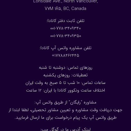
Lonsdale Ave., North Vancouver,
V7M 1R5, BC, Canada
:تلفن ثابت دفتر کانادا
001-778-3409340
001-778-3409350
تلفن مشاوره واتس آپ کانادا:
17788462445+
روزهای تماس: دوشنبه تا شنبه
تعطیلات: روزهای یکشنبه
ساعات تماس: 10 شب تا 5 صبح به وقت ایران
اختلاف ساعت ونکوور کانادا با ایران: 1
2
ساعت
مشاوره “رایگان” از طریق واتس آپ:
جهت دریافت وقت مشاوره و تعیین مشاور تحصیلی، لطفا ابتدا از
طریق واتس آپ یک پیام درخواست برای ما ارسال فرمایید.
لینک آدرس ما در گوگل مپ: