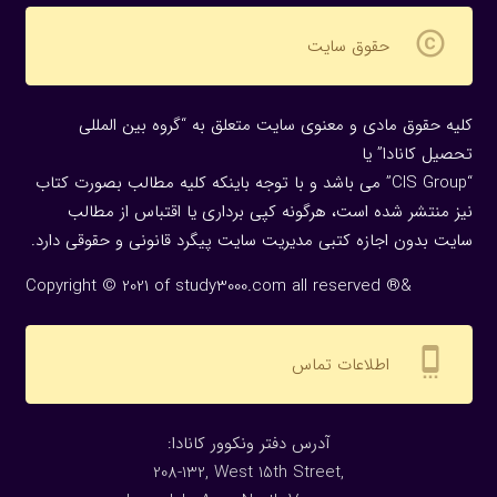
copyright
حقوق سایت
کلیه حقوق مادی و معنوی سایت متعلق به “گروه بین المللی
تحصیل کانادا” یا
“CIS Group” می باشد و با توجه باینکه کلیه مطالب بصورت کتاب
نیز منتشر شده است، هرگونه كپی برداری یا اقتباس از مطالب
سایت بدون اجازه كتبی مدیریت سایت پیگرد قانونی و حقوقی دارد.
Copyright © 2021 of study3000.com all reserved ®&
settings_cell
اطلاعات تماس
:آدرس دفتر ونکوور کانادا
208-132, West 15th Street,