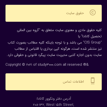
copyright
حقوق سایت
کلیه حقوق مادی و معنوی سایت متعلق به “گروه بین المللی
تحصیل کانادا” یا
“CIS Group” می باشد و با توجه باینکه کلیه مطالب بصورت کتاب
نیز منتشر شده است، هرگونه كپی برداری یا اقتباس از مطالب
سایت بدون اجازه كتبی مدیریت سایت پیگرد قانونی و حقوقی دارد.
Copyright © 2021 of study3000.com all reserved ®&
settings_cell
اطلاعات تماس
:آدرس دفتر ونکوور کانادا
208-132, West 15th Street,