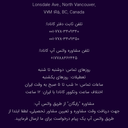
Lonsdale Ave., North Vancouver,
V7M 1R5, BC, Canada
:تلفن ثابت دفتر کانادا
001-778-3409340
001-778-3409350
تلفن مشاوره واتس آپ کانادا:
17788462445+
روزهای تماس: دوشنبه تا شنبه
تعطیلات: روزهای یکشنبه
ساعات تماس: 10 شب تا 5 صبح به وقت ایران
اختلاف ساعت ونکوور کانادا با ایران: 1
2
ساعت
مشاوره “رایگان” از طریق واتس آپ:
جهت دریافت وقت مشاوره و تعیین مشاور تحصیلی، لطفا ابتدا از
طریق واتس آپ یک پیام درخواست برای ما ارسال فرمایید.