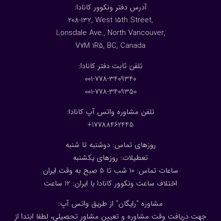
:آدرس دفتر ونکوور کانادا
208-132, West 15th Street,
Lonsdale Ave., North Vancouver,
V7M 1R5, BC, Canada
:تلفن ثابت دفتر کانادا
001-778-3409340
001-778-3409350
تلفن مشاوره واتس آپ کانادا:
17788462445+
روزهای تماس: دوشنبه تا شنبه
تعطیلات: روزهای یکشنبه
ساعات تماس: 10 شب تا 5 صبح به وقت ایران
اختلاف ساعت ونکوور کانادا با ایران: 1
2
ساعت
مشاوره “رایگان” از طریق واتس آپ:
جهت دریافت وقت مشاوره و تعیین مشاور تحصیلی، لطفا ابتدا از