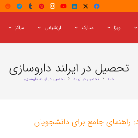
ویزا
مدارک
ارزشیابی
مراکز
تحصیل در ایرلند داروسازی
خانه
تحصیل در ایرلند
تحصیل در ایرلند داروسازی
chevron_right
chevron_right
د: راهنمای جامع برای دانشجویان