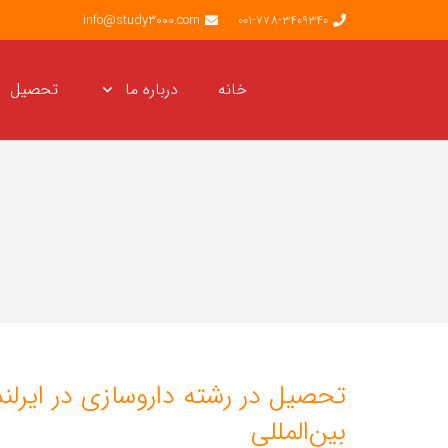
info@study3000.com
001-778-3409340
خانه
درباره ما
تحصیل
تحصیل در رشته داروسازی در ایرلن
بین‌المللی