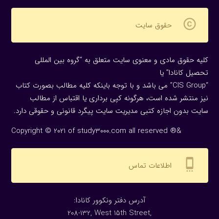
copyright
حقوق سایت
کلیه حقوق مادی و معنوی سایت متعلق به “گروه بین المللی
تحصیل کانادا” یا
“CIS Group” می باشد و با توجه باینکه کلیه مطالب بصورت کتاب
نیز منتشر شده است، هرگونه كپی برداری یا اقتباس از مطالب
سایت بدون اجازه كتبی مدیریت سایت پیگرد قانونی و حقوقی دارد.
Copyright © 2021 of study3000.com all reserved ®&
settings_cell
اطلاعات تماس
:آدرس دفتر ونکوور کانادا
208-132, West 15th Street,