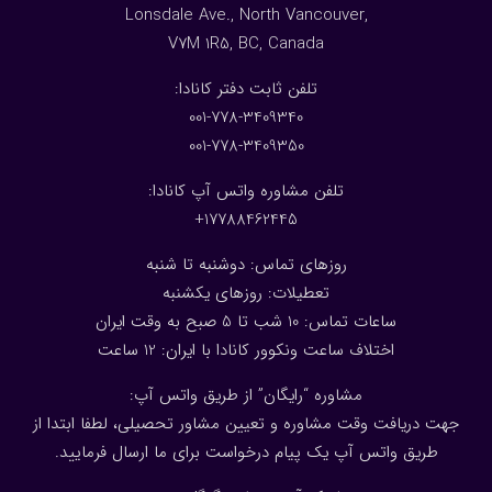
Lonsdale Ave., North Vancouver,
V7M 1R5, BC, Canada
:تلفن ثابت دفتر کانادا
001-778-3409340
001-778-3409350
تلفن مشاوره واتس آپ کانادا:
17788462445+
روزهای تماس: دوشنبه تا شنبه
تعطیلات: روزهای یکشنبه
ساعات تماس: 10 شب تا 5 صبح به وقت ایران
اختلاف ساعت ونکوور کانادا با ایران: 1
2
ساعت
مشاوره “رایگان” از طریق واتس آپ:
جهت دریافت وقت مشاوره و تعیین مشاور تحصیلی، لطفا ابتدا از
طریق واتس آپ یک پیام درخواست برای ما ارسال فرمایید.