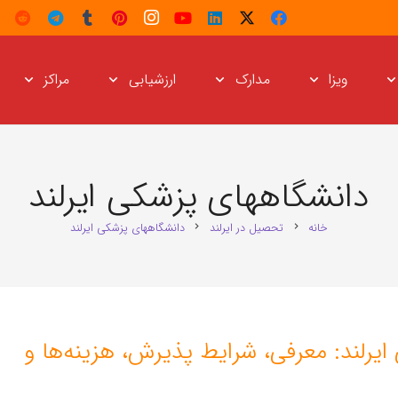
ویزا
مدارک
ارزشیابی
مراکز
دانشگاههای پزشکی ایرلند
خانه
تحصیل در ایرلند
دانشگاههای پزشکی ایرلند
chevron_right
chevron_right
یرلند: معرفی، شرایط پذیرش، هزینه‌ها و