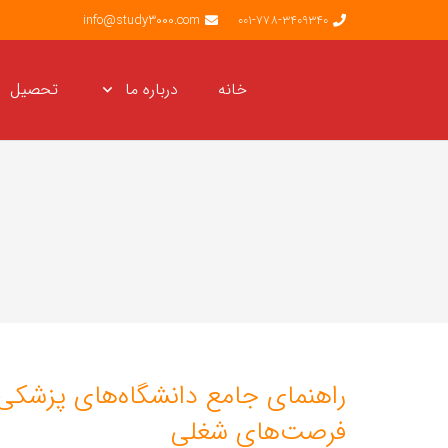
info@study3000.com
001-778-3409340
خانه
درباره ما
تحصیل
راهنمای جامع دانشگاه‌های پزشکی ا
فرصت‌های شغلی