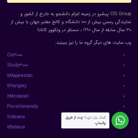
CIS Group پیشرو در زمینه اعزام دانشجو به خارج از کشور و
نمایندگی رسمی بیش از 100 دانشگاه و کالج معتبر جهان با بیش از
30 سال سابقه از سال 1990 ، مستقر در ونکوور کانادا
وب سایت های دیگر گروه ما را نیز ببینید:
Cis3000
Study3000
IrMajarestan
IrHungary
IrMcdaniel
PecsUniversity
IrUkraine
کمک نیاز دارید?
چت از طریق
واتساپ
IrBelarus