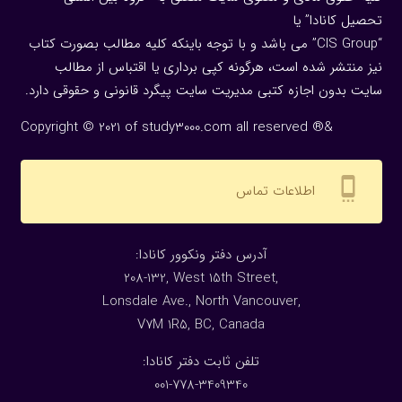
تحصیل کانادا” یا
“CIS Group” می باشد و با توجه باینکه کلیه مطالب بصورت کتاب
نیز منتشر شده است، هرگونه كپی برداری یا اقتباس از مطالب
سایت بدون اجازه كتبی مدیریت سایت پیگرد قانونی و حقوقی دارد.
Copyright © 2021 of study3000.com all reserved ®&
settings_cell
اطلاعات تماس
:آدرس دفتر ونکوور کانادا
208-132, West 15th Street,
Lonsdale Ave., North Vancouver,
V7M 1R5, BC, Canada
:تلفن ثابت دفتر کانادا
001-778-3409340