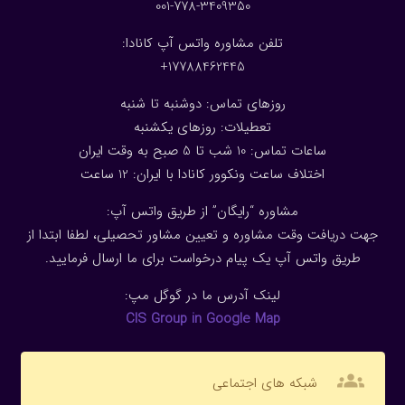
001-778-3409350
تلفن مشاوره واتس آپ کانادا:
17788462445+
روزهای تماس: دوشنبه تا شنبه
تعطیلات: روزهای یکشنبه
ساعات تماس: 10 شب تا 5 صبح به وقت ایران
اختلاف ساعت ونکوور کانادا با ایران: 1
2
ساعت
مشاوره “رایگان” از طریق واتس آپ:
جهت دریافت وقت مشاوره و تعیین مشاور تحصیلی، لطفا ابتدا از
طریق واتس آپ یک پیام درخواست برای ما ارسال فرمایید.
لینک آدرس ما در گوگل مپ:
CIS Group in Google Map
groups
شبکه های اجتماعی