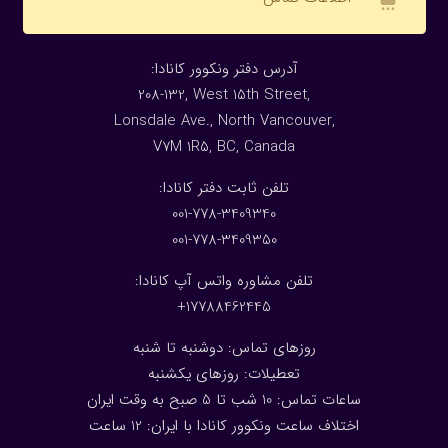
:آدرس دفتر ونکوور کانادا
208-132, West 15th Street,
Lonsdale Ave., North Vancouver,
V7M 1R5, BC, Canada
:تلفن ثابت دفتر کانادا
001-778-3409340
001-778-3409350
تلفن مشاوره واتس آپ کانادا:
17788462445+
روزهای تماس: دوشنبه تا شنبه
تعطیلات: روزهای یکشنبه
ساعات تماس: 10 شب تا 5 صبح به وقت ایران
اختلاف ساعت ونکوور کانادا با ایران: 1
2
ساعت