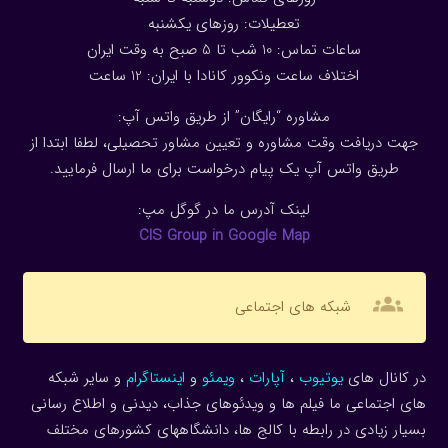
تعطیلات: روزهای یکشنبه
ساعات تماس: 10 شب تا 5 صبح به وقت ایران
اختلاف ساعت ونکوور کانادا با ایران: 1
2
ساعت
مشاوره “رایگان” از طریق واتس آپ:
جهت دریافت وقت مشاوره و تعیین مشاور تحصیلی، لطفا ابتدا از
طریق واتس آپ یک پیام درخواست برای ما ارسال فرمایید.
لینک آدرس ما در گوگل مپ:
CIS Group in Google Map
groups
شبکه های اجتماعی
در کانال های
یوتیوب
،
آپارات
،
ویمئو
و
اینستاگرام
و سایر شبکه
های اجتماعی ما فیلم ها و ویدئوهای جذاب، دیدنی و اطلاع رسانی
بسیار زیادی در رابطه با کالج ها، دانشگاههای کشورهای مختلف