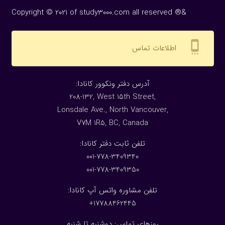
Copyright © 2021 of study3000.com all reserved ®&
settings_cell
اطلاعات تماس
:آدرس دفتر ونکوور کانادا
208-132, West 15th Street,
Lonsdale Ave., North Vancouver,
V7M 1R5, BC, Canada
:تلفن ثابت دفتر کانادا
001-778-3409340
001-778-3409350
تلفن مشاوره واتس آپ کانادا:
17788462445+
روزهای تماس: دوشنبه تا شنبه