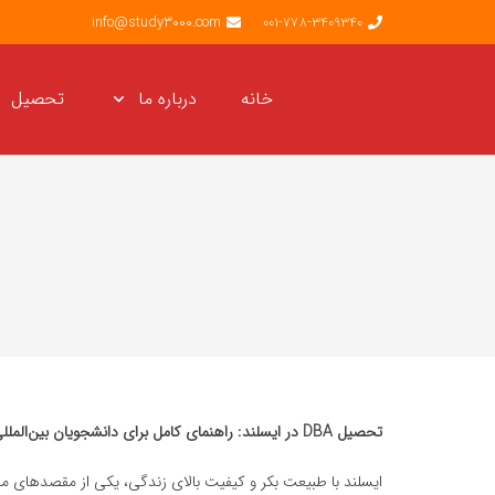
info@study3000.com
001-778-3409340
خانه
درباره ما
تحصیل
تحصیل DBA در ایسلند: راهنمای کامل برای دانشجویان بین‌المللی