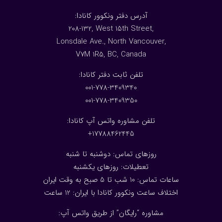
:آدرس دفتر ونکوور کانادا
208-132, West 15th Street,
Lonsdale Ave., North Vancouver,
V7M 1R5, BC, Canada
:تلفن ثابت دفتر کانادا
001-778-3409340
001-778-3409350
تلفن مشاوره واتس آپ کانادا:
17788462445+
روزهای تماس: دوشنبه تا شنبه
تعطیلات: روزهای یکشنبه
ساعات تماس: 10 شب تا 5 صبح به وقت ایران
اختلاف ساعت ونکوور کانادا با ایران: 1
2
ساعت
مشاوره “رایگان” از طریق واتس آپ: