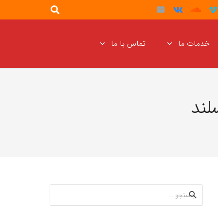
خدمات ما
تماس با ما
لند
جستجو
برای: