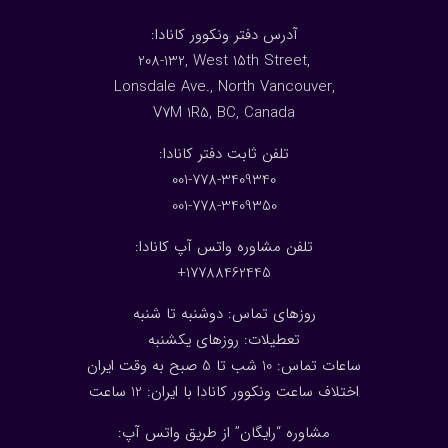
:آدرس دفتر ونکوور کانادا
208-132, West 15th Street,
Lonsdale Ave., North Vancouver,
V7M 1R5, BC, Canada
:تلفن ثابت دفتر کانادا
001-778-3409340
001-778-3409350
تلفن مشاوره واتس آپ کانادا:
17788462445+
روزهای تماس: دوشنبه تا شنبه
تعطیلات: روزهای یکشنبه
ساعات تماس: 10 شب تا 5 صبح به وقت ایران
اختلاف ساعت ونکوور کانادا با ایران: 1
2
ساعت
مشاوره “رایگان” از طریق واتس آپ: