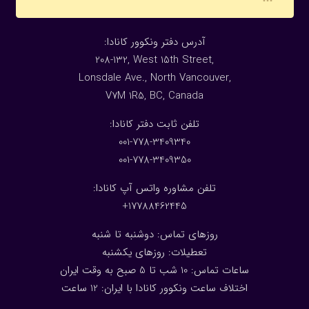
:آدرس دفتر ونکوور کانادا
208-132, West 15th Street,
Lonsdale Ave., North Vancouver,
V7M 1R5, BC, Canada
:تلفن ثابت دفتر کانادا
001-778-3409340
001-778-3409350
تلفن مشاوره واتس آپ کانادا:
17788462445+
روزهای تماس: دوشنبه تا شنبه
تعطیلات: روزهای یکشنبه
ساعات تماس: 10 شب تا 5 صبح به وقت ایران
اختلاف ساعت ونکوور کانادا با ایران: 1
2
ساعت