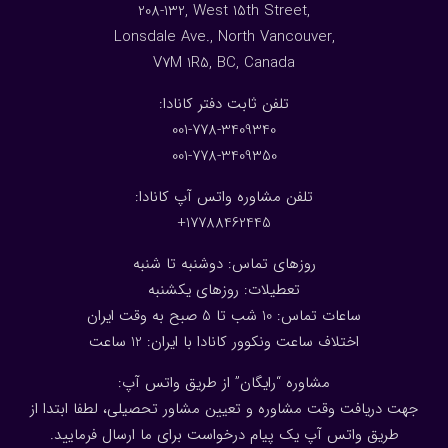
208-132, West 15th Street,
Lonsdale Ave., North Vancouver,
V7M 1R5, BC, Canada
:تلفن ثابت دفتر کانادا
001-778-3409340
001-778-3409350
تلفن مشاوره واتس آپ کانادا:
17788462445+
روزهای تماس: دوشنبه تا شنبه
تعطیلات: روزهای یکشنبه
ساعات تماس: 10 شب تا 5 صبح به وقت ایران
اختلاف ساعت ونکوور کانادا با ایران: 1
2
ساعت
مشاوره “رایگان” از طریق واتس آپ:
جهت دریافت وقت مشاوره و تعیین مشاور تحصیلی، لطفا ابتدا از
طریق واتس آپ یک پیام درخواست برای ما ارسال فرمایید.