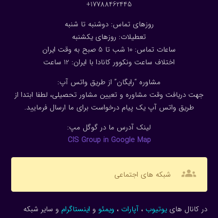
17788462445+
روزهای تماس: دوشنبه تا شنبه
تعطیلات: روزهای یکشنبه
ساعات تماس: 10 شب تا 5 صبح به وقت ایران
اختلاف ساعت ونکوور کانادا با ایران: 1
2
ساعت
مشاوره “رایگان” از طریق واتس آپ:
جهت دریافت وقت مشاوره و تعیین مشاور تحصیلی، لطفا ابتدا از
طریق واتس آپ یک پیام درخواست برای ما ارسال فرمایید.
لینک آدرس ما در گوگل مپ:
CIS Group in Google Map
groups
شبکه های اجتماعی
در کانال های
یوتیوب
،
آپارات
،
ویمئو
و
اینستاگرام
و سایر شبکه