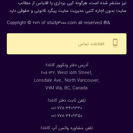
نیز منتشر شده است، هرگونه كپی برداری یا اقتباس از مطالب
سایت بدون اجازه كتبی مدیریت سایت پیگرد قانونی و حقوقی دارد.
Copyright © 2021 of study3000.com all reserved ®&
settings_cell
اطلاعات تماس
:آدرس دفتر ونکوور کانادا
208-132, West 15th Street,
Lonsdale Ave., North Vancouver,
V7M 1R5, BC, Canada
:تلفن ثابت دفتر کانادا
001-778-3409340
001-778-3409350
تلفن مشاوره واتس آپ کانادا: