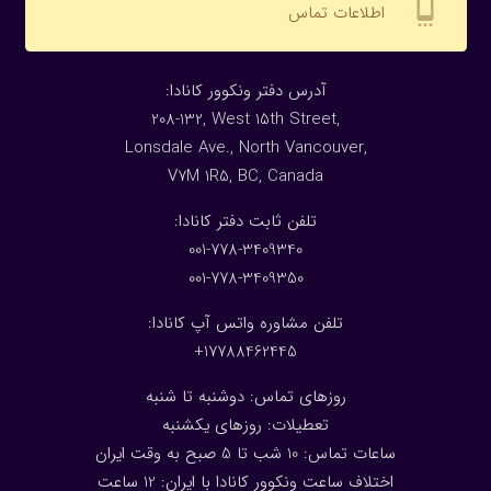
settings_cell
اطلاعات تماس
:آدرس دفتر ونکوور کانادا
208-132, West 15th Street,
Lonsdale Ave., North Vancouver,
V7M 1R5, BC, Canada
:تلفن ثابت دفتر کانادا
001-778-3409340
001-778-3409350
تلفن مشاوره واتس آپ کانادا:
17788462445+
روزهای تماس: دوشنبه تا شنبه
تعطیلات: روزهای یکشنبه
ساعات تماس: 10 شب تا 5 صبح به وقت ایران
اختلاف ساعت ونکوور کانادا با ایران: 1
2
ساعت