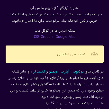
مشاوره “رایگان” از طریق واتس آپ:
جهت دریافت وقت مشاوره و تعیین مشاور تحصیلی، لطفا ابتدا از
طریق واتس آپ یک پیام درخواست برای ما ارسال فرمایید.
لینک آدرس ما در گوگل مپ:
CIS Group in Google Map
groups
شبکه های اجتماعی
در کانال های
یوتیوب
،
آپارات
،
ویمئو
و
اینستاگرام
و سایر شبکه
های اجتماعی ما فیلم ها و ویدئوهای جذاب، دیدنی و اطلاع رسانی
بسیار زیادی در رابطه با کالج ها، دانشگاههای کشورهای مختلف
جهان وجود دارد که دیدن این ویدئوها خالی از لطف نیست و می
توانید اطلاعات بسیار زیادی را دریافت دارید.
ما را از نظرات خوب خود بی بهره نگذارید.