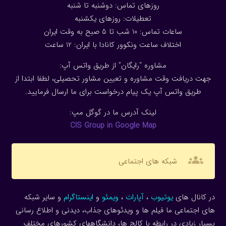
روزهای تماس: دوشنبه تا شنبه
تعطیلات: روزهای یکشنبه
ساعات تماس: 10 شب تا 5 صبح به وقت ایران
اختلاف ساعت ونکوور کانادا با ایران: 1
2
ساعت
مشاوره “رایگان” از طریق واتس آپ:
جهت دریافت وقت مشاوره و تعیین مشاور تحصیلی، لطفا ابتدا از
طریق واتس آپ یک پیام درخواست برای ما ارسال فرمایید.
لینک آدرس ما در گوگل مپ:
CIS Group in Google Map
groups
شبکه های اجتماعی
در کانال های
یوتیوب
،
آپارات
،
ویمئو
و
اینستاگرام
و سایر شبکه
های اجتماعی ما فیلم ها و ویدئوهای جذاب، دیدنی و اطلاع رسانی
بسیار زیادی در رابطه با کالج ها، دانشگاههای کشورهای مختلف