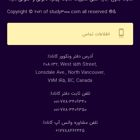
Copyright © 2021 of study3000.com all reserved ®&
settings_cell
اطلاعات تماس
:آدرس دفتر ونکوور کانادا
208-132, West 15th Street,
Lonsdale Ave., North Vancouver,
V7M 1R5, BC, Canada
:تلفن ثابت دفتر کانادا
001-778-3409340
001-778-3409350
تلفن مشاوره واتس آپ کانادا:
17788462445+