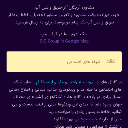
مشاوره “رایگان” از طریق واتس آپ:
جهت دریافت وقت مشاوره و تعیین مشاور تحصیلی، لطفا ابتدا از
طریق واتس آپ یک پیام درخواست برای ما ارسال فرمایید.
لینک آدرس ما در گوگل مپ:
CIS Group in Google Map
groups
شبکه های اجتماعی
در کانال های
یوتیوب
،
آپارات
،
ویمئو
و
اینستاگرام
و سایر شبکه
های اجتماعی ما فیلم ها و ویدئوهای جذاب، دیدنی و اطلاع رسانی
بسیار زیادی در رابطه با کالج ها، دانشگاههای کشورهای مختلف
جهان وجود دارد که دیدن این ویدئوها خالی از لطف نیست و می
توانید اطلاعات بسیار زیادی را دریافت دارید.
ما را از نظرات خوب خود بی بهره نگذارید.
با تشکر از همراهی و همدلی شما عزیزان