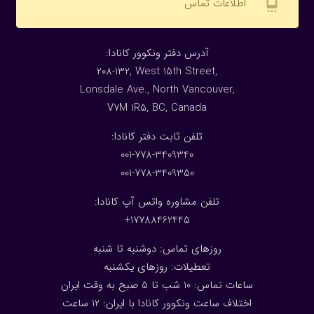
settings_cell
اطلاعات تماس
:آدرس دفتر ونکوور کانادا
208-132, West 15th Street,
Lonsdale Ave., North Vancouver,
V7M 1R5, BC, Canada
:تلفن ثابت دفتر کانادا
001-778-3409340
001-778-3409350
تلفن مشاوره واتس آپ کانادا:
17788462445+
روزهای تماس: دوشنبه تا شنبه
تعطیلات: روزهای یکشنبه
ساعات تماس: 10 شب تا 5 صبح به وقت ایران
اختلاف ساعت ونکوور کانادا با ایران: 1
2
ساعت