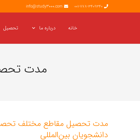
info@study3000.com
001-778-3409340
خانه
درباره ما
تحصیل
مدت تحصیل
مدت تحصیل مقاطع مختلف تحصیلی 
دانشجویان بین‌المللی