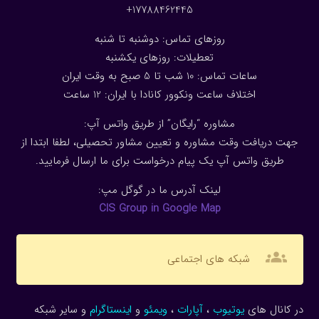
17788462445+
روزهای تماس: دوشنبه تا شنبه
تعطیلات: روزهای یکشنبه
ساعات تماس: 10 شب تا 5 صبح به وقت ایران
اختلاف ساعت ونکوور کانادا با ایران: 1
2
ساعت
مشاوره “رایگان” از طریق واتس آپ:
جهت دریافت وقت مشاوره و تعیین مشاور تحصیلی، لطفا ابتدا از
طریق واتس آپ یک پیام درخواست برای ما ارسال فرمایید.
لینک آدرس ما در گوگل مپ:
CIS Group in Google Map
groups
شبکه های اجتماعی
در کانال های
یوتیوب
،
آپارات
،
ویمئو
و
اینستاگرام
و سایر شبکه