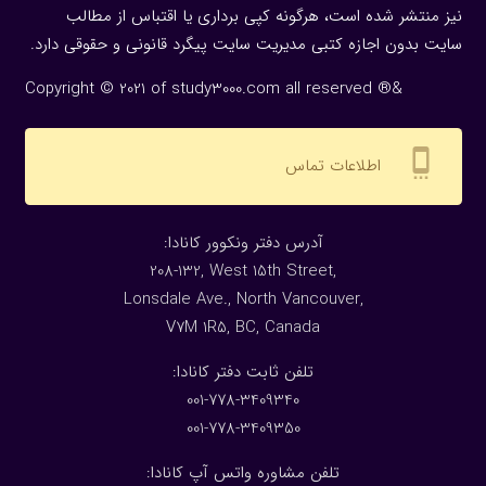
نیز منتشر شده است، هرگونه كپی برداری یا اقتباس از مطالب
سایت بدون اجازه كتبی مدیریت سایت پیگرد قانونی و حقوقی دارد.
Copyright © 2021 of study3000.com all reserved ®&
settings_cell
اطلاعات تماس
:آدرس دفتر ونکوور کانادا
208-132, West 15th Street,
Lonsdale Ave., North Vancouver,
V7M 1R5, BC, Canada
:تلفن ثابت دفتر کانادا
001-778-3409340
001-778-3409350
تلفن مشاوره واتس آپ کانادا: