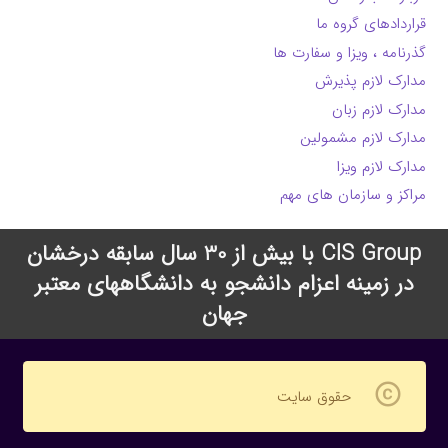
قراردادهای گروه ما
گذرنامه ، ویزا و سفارت ها
مدارک لازم پذیرش
مدارک لازم زبان
مدارک لازم مشمولین
مدارک لازم ویزا
مراکز و سازمان های مهم
CIS Group با بیش از 30 سال سابقه درخشان
در زمینه اعزام دانشجو به دانشگاههای معتبر
جهان
copyright
حقوق سایت