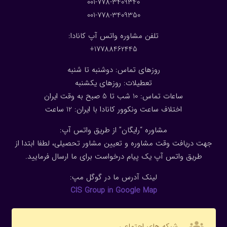
001-778-3409340
001-778-3409350
تلفن مشاوره واتس آپ کانادا:
17788462445+
روزهای تماس: دوشنبه تا شنبه
تعطیلات: روزهای یکشنبه
ساعات تماس: 10 شب تا 5 صبح به وقت ایران
اختلاف ساعت ونکوور کانادا با ایران: 1
2
ساعت
مشاوره “رایگان” از طریق واتس آپ:
جهت دریافت وقت مشاوره و تعیین مشاور تحصیلی، لطفا ابتدا از
طریق واتس آپ یک پیام درخواست برای ما ارسال فرمایید.
لینک آدرس ما در گوگل مپ:
CIS Group in Google Map
groups
شبکه های اجتماعی