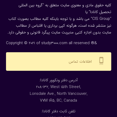
کلیه حقوق مادی و معنوی سایت متعلق به “گروه بین المللی
تحصیل کانادا” یا
“CIS Group” می باشد و با توجه باینکه کلیه مطالب بصورت کتاب
نیز منتشر شده است، هرگونه كپی برداری یا اقتباس از مطالب
سایت بدون اجازه كتبی مدیریت سایت پیگرد قانونی و حقوقی دارد.
Copyright © 2021 of study3000.com all reserved ®&
settings_cell
اطلاعات تماس
:آدرس دفتر ونکوور کانادا
208-132, West 15th Street,
Lonsdale Ave., North Vancouver,
V7M 1R5, BC, Canada
:تلفن ثابت دفتر کانادا