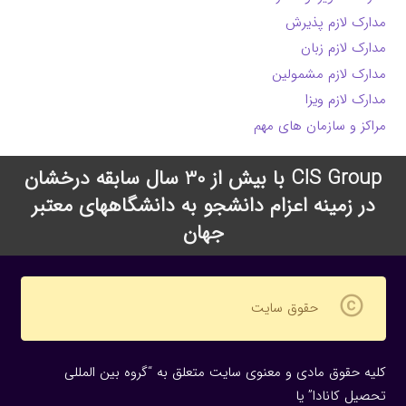
مدارک لازم پذیرش
مدارک لازم زبان
مدارک لازم مشمولین
مدارک لازم ویزا
مراکز و سازمان های مهم
CIS Group با بیش از 30 سال سابقه درخشان
در زمینه اعزام دانشجو به دانشگاههای معتبر
جهان
copyright
حقوق سایت
کلیه حقوق مادی و معنوی سایت متعلق به “گروه بین المللی
تحصیل کانادا” یا