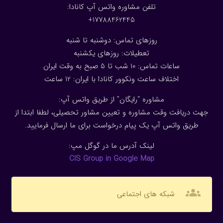
تلفن مشاوره واتس آپ کانادا:
17788462445+
روزهای تماس: دوشنبه تا شنبه
تعطیلات: روزهای یکشنبه
ساعات تماس: 10 شب تا 5 صبح به وقت ایران
اختلاف ساعت ونکوور کانادا با ایران: 1
2
ساعت
مشاوره “رایگان” از طریق واتس آپ:
جهت دریافت وقت مشاوره و تعیین مشاور تحصیلی، لطفا ابتدا از
طریق واتس آپ یک پیام درخواست برای ما ارسال فرمایید.
لینک آدرس ما در گوگل مپ:
CIS Group in Google Map
groups
شبکه های اجتماعی