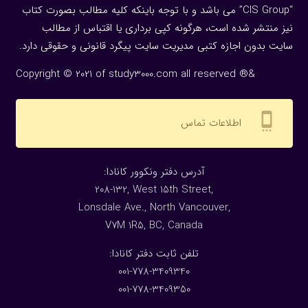
“CIS Group” می باشد و با توجه باینکه کلیه مطالب بصورت کتاب
نیز منتشر شده است، هرگونه كپی برداری یا اقتباس از مطالب
سایت بدون اجازه كتبی مدیریت سایت پیگرد قانونی و حقوقی دارد.
Copyright © 2021 of study3000.com all reserved ®&
settings_cell
اطلاعات تماس
:آدرس دفتر ونکوور کانادا
208-132, West 15th Street,
Lonsdale Ave., North Vancouver,
V7M 1R5, BC, Canada
:تلفن ثابت دفتر کانادا
001-778-3409340
001-778-3409350