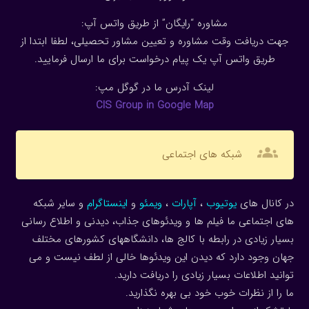
مشاوره “رایگان” از طریق واتس آپ:
جهت دریافت وقت مشاوره و تعیین مشاور تحصیلی، لطفا ابتدا از
طریق واتس آپ یک پیام درخواست برای ما ارسال فرمایید.
لینک آدرس ما در گوگل مپ:
CIS Group in Google Map
groups
شبکه های اجتماعی
در کانال های
یوتیوب
،
آپارات
،
ویمئو
و
اینستاگرام
و سایر شبکه
های اجتماعی ما فیلم ها و ویدئوهای جذاب، دیدنی و اطلاع رسانی
بسیار زیادی در رابطه با کالج ها، دانشگاههای کشورهای مختلف
جهان وجود دارد که دیدن این ویدئوها خالی از لطف نیست و می
توانید اطلاعات بسیار زیادی را دریافت دارید.
ما را از نظرات خوب خود بی بهره نگذارید.