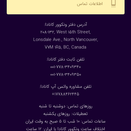
settings_cell
اطلاعات تماس
:آدرس دفتر ونکوور کانادا
208-132, West 15th Street,
Lonsdale Ave., North Vancouver,
V7M 1R5, BC, Canada
:تلفن ثابت دفتر کانادا
001-778-3409340
001-778-3409350
تلفن مشاوره واتس آپ کانادا:
17788462445+
روزهای تماس: دوشنبه تا شنبه
تعطیلات: روزهای یکشنبه
ساعات تماس: 10 شب تا 5 صبح به وقت ایران
اختلاف ساعت ونکوور کانادا با ایران: 1
2
ساعت