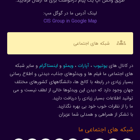
طریق واتس آپ یک پیام درخواست برای ما ارسال فرمایید.
لینک آدرس ما در گوگل مپ:
CIS Group in Google Map
groups
شبکه های اجتماعی
در کانال های
یوتیوب
،
آپارات
،
ویمئو
و
اینستاگرام
و سایر شبکه
های اجتماعی ما فیلم ها و ویدئوهای جذاب، دیدنی و اطلاع رسانی
بسیار زیادی در رابطه با کالج ها، دانشگاههای کشورهای مختلف
جهان وجود دارد که دیدن این ویدئوها خالی از لطف نیست و می
توانید اطلاعات بسیار زیادی را دریافت دارید.
ما را از نظرات خوب خود بی بهره نگذارید.
با تشکر از همراهی و همدلی شما عزیزان
شبکه های اجتماعی ما