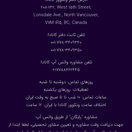
208-132, West 15th Street,
Lonsdale Ave., North Vancouver,
V7M 1R5, BC, Canada
:تلفن ثابت دفتر کانادا
001-778-3409340
001-778-3409350
تلفن مشاوره واتس آپ کانادا:
17788462445+
روزهای تماس: دوشنبه تا شنبه
تعطیلات: روزهای یکشنبه
ساعات تماس: 10 شب تا 5 صبح به وقت ایران
اختلاف ساعت ونکوور کانادا با ایران: 1
2
ساعت
مشاوره “رایگان” از طریق واتس آپ:
جهت دریافت وقت مشاوره و تعیین مشاور تحصیلی، لطفا ابتدا از