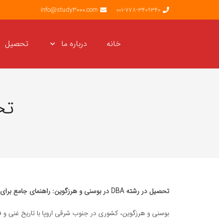
info@study3000.com
001-778-3409340
خانه
درباره ما
تحصیل
تح
تحصیل در رشته DBA در بوسنی و هرزگوین: راهنمای جامع برای دانشجویان بین‌المللی
بوسنی و هرزگوین، کشوری در جنوب شرقی اروپا با تاریخ غنی و