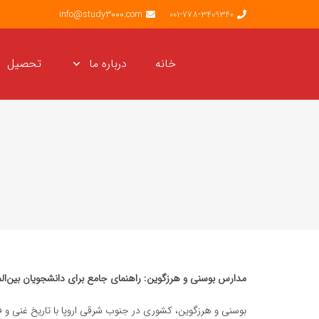
info@study3000.com
001-778-3409340
خانه
درباره ما
تحصیل
مدارس بوسنی و هرزگوین: راهنمای جامع برای دانشجویان بین‌المل
بوسنی و هرزگوین، کشوری در جنوب شرقی اروپا با تاریخ غنی و