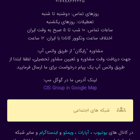
17788462445+
روزهای تماس: دوشنبه تا شنبه
تعطیلات: روزهای یکشنبه
ساعات تماس: 10 شب تا 5 صبح به وقت ایران
اختلاف ساعت ونکوور کانادا با ایران: 1
2
ساعت
مشاوره “رایگان” از طریق واتس آپ:
جهت دریافت وقت مشاوره و تعیین مشاور تحصیلی، لطفا ابتدا از
طریق واتس آپ یک پیام درخواست برای ما ارسال فرمایید.
لینک آدرس ما در گوگل مپ:
CIS Group in Google Map
groups
شبکه های اجتماعی
در کانال های
یوتیوب
،
آپارات
،
ویمئو
و
اینستاگرام
و سایر شبکه