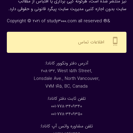
نیز منتشر شده است، هرگونه كپی برداری یا اقتباس از مطالب
سایت بدون اجازه كتبی مدیریت سایت پیگرد قانونی و حقوقی دارد.
Copyright © 2021 of study3000.com all reserved ®&
settings_cell
اطلاعات تماس
:آدرس دفتر ونکوور کانادا
208-132, West 15th Street,
Lonsdale Ave., North Vancouver,
V7M 1R5, BC, Canada
:تلفن ثابت دفتر کانادا
001-778-3409340
001-778-3409350
تلفن مشاوره واتس آپ کانادا: