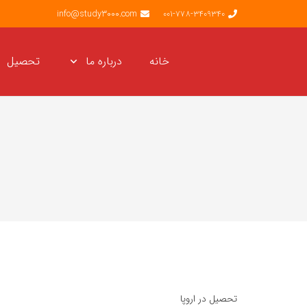
info@study3000.com
001-778-3409340
خانه
درباره ما
تحصیل
تحصیل در اروپا