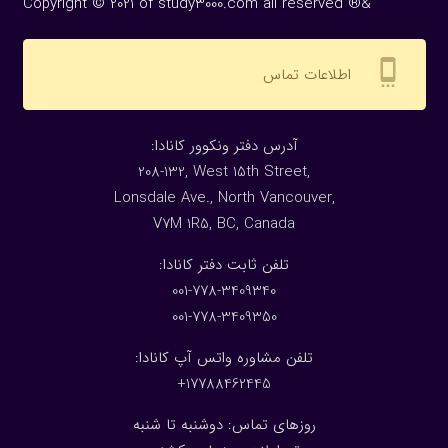
Copyright © 2021 of study3000.com all reserved ®&
settings_cell
اطلاعات تماس
:آدرس دفتر ونکوور کانادا
208-132, West 15th Street,
Lonsdale Ave., North Vancouver,
V7M 1R5, BC, Canada
:تلفن ثابت دفتر کانادا
001-778-3409340
001-778-3409350
تلفن مشاوره واتس آپ کانادا:
17788462445+
روزهای تماس: دوشنبه تا شنبه