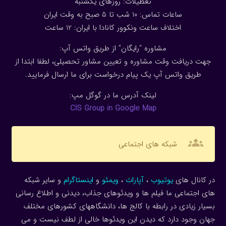
تعطیلات: روزهای یکشنبه
ساعات تماس: 10 شب تا 5 صبح به وقت ایران
اختلاف ساعت ونکوور کانادا با ایران: 1
2
ساعت
مشاوره “رایگان” از طریق واتس آپ:
جهت دریافت وقت مشاوره و تعیین مشاور تحصیلی، لطفا ابتدا از
طریق واتس آپ یک پیام درخواست برای ما ارسال فرمایید.
لینک آدرس ما در گوگل مپ:
CIS Group in Google Map
groups
شبکه های اجتماعی
در کانال های
یوتیوب
،
آپارات
،
ویمئو
و
اینستاگرام
و سایر شبکه
های اجتماعی ما فیلم ها و ویدئوهای جذاب، دیدنی و اطلاع رسانی
بسیار زیادی در رابطه با کالج ها، دانشگاههای کشورهای مختلف
جهان وجود دارد که دیدن این ویدئوها خالی از لطف نیست و می