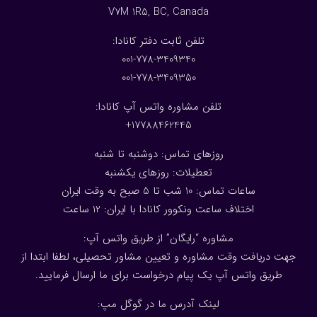
V7M 1R5, BC, Canada
:تلفن ثابت دفتر کانادا
001-778-3409340
001-778-3409350
تلفن مشاوره واتس آپ کانادا:
17788462445+
روزهای تماس: دوشنبه تا شنبه
تعطیلات: روزهای یکشنبه
ساعات تماس: 10 شب تا 5 صبح به وقت ایران
اختلاف ساعت ونکوور کانادا با ایران: 1
2
ساعت
مشاوره “رایگان” از طریق واتس آپ:
جهت دریافت وقت مشاوره و تعیین مشاور تحصیلی، لطفا ابتدا از
طریق واتس آپ یک پیام درخواست برای ما ارسال فرمایید.
لینک آدرس ما در گوگل مپ: