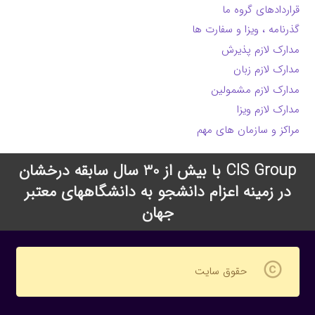
قراردادهای گروه ما
گذرنامه ، ویزا و سفارت ها
مدارک لازم پذیرش
مدارک لازم زبان
مدارک لازم مشمولین
مدارک لازم ویزا
مراکز و سازمان های مهم
CIS Group با بیش از 30 سال سابقه درخشان
در زمینه اعزام دانشجو به دانشگاههای معتبر
جهان
copyright
حقوق سایت