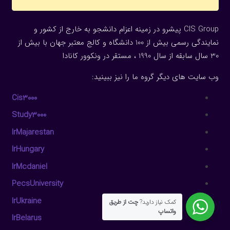
CIS Group پیشرو در زمینه اعزام دانشجو به خارج از کشور و
نمایندگی رسمی بیش از 100 دانشگاه و کالج معتبر جهان با بیش از
30 سال سابقه از سال 1990 ، مستقر در ونکوور کانادا
وب سایت های دیگر گروه ما را نیز ببینید:
Cis3000
Study3000
IrMajarestan
IrHungary
IrMcdaniel
PecsUniversity
IrUkraine
کمک نیاز دارید?
چت از طریق
واتساپ
IrBelarus