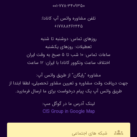
001-778-3409350
تلفن مشاوره واتس آپ کانادا:
17788462445+
روزهای تماس: دوشنبه تا شنبه
تعطیلات: روزهای یکشنبه
ساعات تماس: 10 شب تا 5 صبح به وقت ایران
اختلاف ساعت ونکوور کانادا با ایران: 1
2
ساعت
مشاوره “رایگان” از طریق واتس آپ:
جهت دریافت وقت مشاوره و تعیین مشاور تحصیلی، لطفا ابتدا از
طریق واتس آپ یک پیام درخواست برای ما ارسال فرمایید.
لینک آدرس ما در گوگل مپ:
CIS Group in Google Map
groups
شبکه های اجتماعی