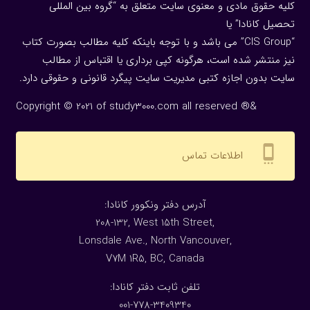
کلیه حقوق مادی و معنوی سایت متعلق به “گروه بین المللی
تحصیل کانادا” یا
“CIS Group” می باشد و با توجه باینکه کلیه مطالب بصورت کتاب
نیز منتشر شده است، هرگونه كپی برداری یا اقتباس از مطالب
سایت بدون اجازه كتبی مدیریت سایت پیگرد قانونی و حقوقی دارد.
Copyright © 2021 of study3000.com all reserved ®&
settings_cell
اطلاعات تماس
:آدرس دفتر ونکوور کانادا
208-132, West 15th Street,
Lonsdale Ave., North Vancouver,
V7M 1R5, BC, Canada
:تلفن ثابت دفتر کانادا
001-778-3409340