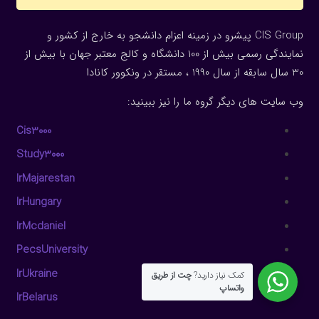
CIS Group پیشرو در زمینه اعزام دانشجو به خارج از کشور و
نمایندگی رسمی بیش از 100 دانشگاه و کالج معتبر جهان با بیش از
30 سال سابقه از سال 1990 ، مستقر در ونکوور کانادا
وب سایت های دیگر گروه ما را نیز ببینید:
Cis3000
Study3000
IrMajarestan
IrHungary
IrMcdaniel
PecsUniversity
IrUkraine
کمک نیاز دارید?
چت از طریق
واتساپ
IrBelarus