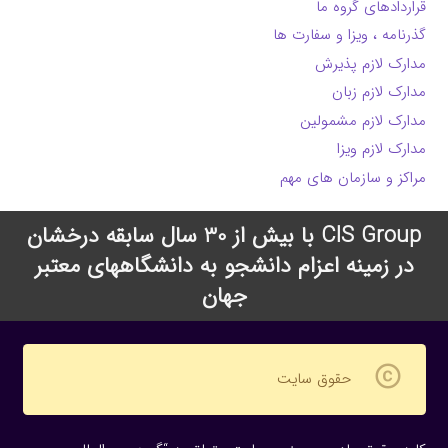
قراردادهای گروه ما
گذرنامه ، ویزا و سفارت ها
مدارک لازم پذیرش
مدارک لازم زبان
مدارک لازم مشمولین
مدارک لازم ویزا
مراکز و سازمان های مهم
CIS Group با بیش از 30 سال سابقه درخشان
در زمینه اعزام دانشجو به دانشگاههای معتبر
جهان
copyright
حقوق سایت