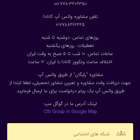
001-778-3409350
تلفن مشاوره واتس آپ کانادا:
17788462445+
روزهای تماس: دوشنبه تا شنبه
تعطیلات: روزهای یکشنبه
ساعات تماس: 10 شب تا 5 صبح به وقت ایران
اختلاف ساعت ونکوور کانادا با ایران: 1
2
ساعت
مشاوره “رایگان” از طریق واتس آپ:
جهت دریافت وقت مشاوره و تعیین مشاور تحصیلی، لطفا ابتدا از
طریق واتس آپ یک پیام درخواست برای ما ارسال فرمایید.
لینک آدرس ما در گوگل مپ:
CIS Group in Google Map
groups
شبکه های اجتماعی