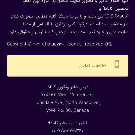
کلیه حقوق مادی و معنوی سایت متعلق به “گروه بین المللی
تحصیل کانادا” یا
“CIS Group” می باشد و با توجه باینکه کلیه مطالب بصورت کتاب
نیز منتشر شده است، هرگونه كپی برداری یا اقتباس از مطالب
سایت بدون اجازه كتبی مدیریت سایت پیگرد قانونی و حقوقی دارد.
Copyright © 2021 of study3000.com all reserved ®&
settings_cell
اطلاعات تماس
:آدرس دفتر ونکوور کانادا
208-132, West 15th Street,
Lonsdale Ave., North Vancouver,
V7M 1R5, BC, Canada
:تلفن ثابت دفتر کانادا
001-778-3409340