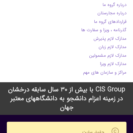
درباره گروه ما
درباره مجارستان
قراردادهای گروه ما
گذرنامه ، ویزا و سفارت ها
مدارک لازم پذیرش
مدارک لازم زبان
مدارک لازم مشمولین
مدارک لازم ویزا
مراکز و سازمان های مهم
CIS Group با بیش از 30 سال سابقه درخشان
در زمینه اعزام دانشجو به دانشگاههای معتبر
جهان
copyright
حقوق سایت