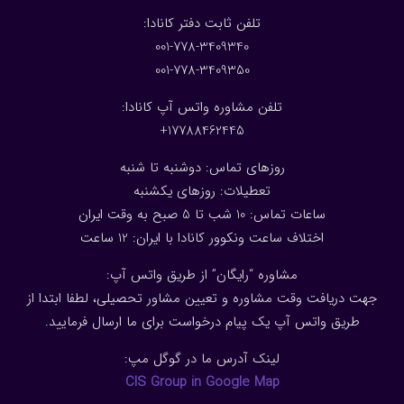
:تلفن ثابت دفتر کانادا
001-778-3409340
001-778-3409350
تلفن مشاوره واتس آپ کانادا:
17788462445+
روزهای تماس: دوشنبه تا شنبه
تعطیلات: روزهای یکشنبه
ساعات تماس: 10 شب تا 5 صبح به وقت ایران
اختلاف ساعت ونکوور کانادا با ایران: 1
2
ساعت
مشاوره “رایگان” از طریق واتس آپ:
جهت دریافت وقت مشاوره و تعیین مشاور تحصیلی، لطفا ابتدا از
طریق واتس آپ یک پیام درخواست برای ما ارسال فرمایید.
لینک آدرس ما در گوگل مپ:
CIS Group in Google Map