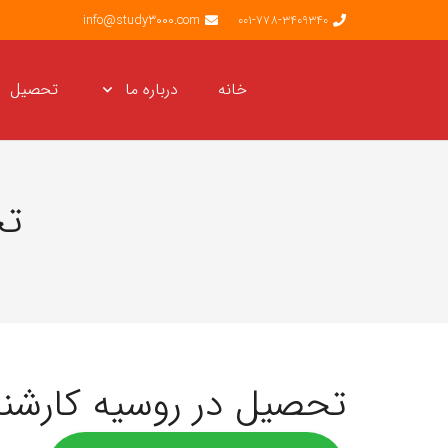
info@study3000.com
001-778-3409340
خانه
درباره ما
تحصیل
تح
تحصیل در روسیه کارشن