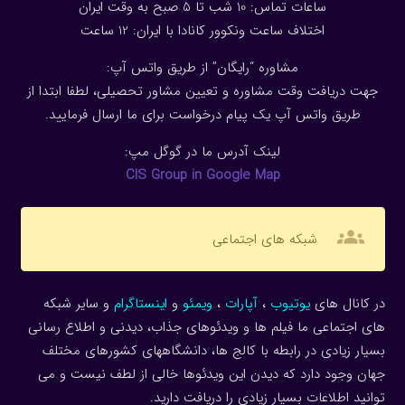
ساعات تماس: 10 شب تا 5 صبح به وقت ایران
اختلاف ساعت ونکوور کانادا با ایران: 1
2
ساعت
مشاوره “رایگان” از طریق واتس آپ:
جهت دریافت وقت مشاوره و تعیین مشاور تحصیلی، لطفا ابتدا از
طریق واتس آپ یک پیام درخواست برای ما ارسال فرمایید.
لینک آدرس ما در گوگل مپ:
CIS Group in Google Map
groups
شبکه های اجتماعی
در کانال های
یوتیوب
،
آپارات
،
ویمئو
و
اینستاگرام
و سایر شبکه
های اجتماعی ما فیلم ها و ویدئوهای جذاب، دیدنی و اطلاع رسانی
بسیار زیادی در رابطه با کالج ها، دانشگاههای کشورهای مختلف
جهان وجود دارد که دیدن این ویدئوها خالی از لطف نیست و می
توانید اطلاعات بسیار زیادی را دریافت دارید.