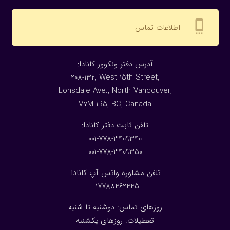
settings_cell
اطلاعات تماس
:آدرس دفتر ونکوور کانادا
208-132, West 15th Street,
Lonsdale Ave., North Vancouver,
V7M 1R5, BC, Canada
:تلفن ثابت دفتر کانادا
001-778-3409340
001-778-3409350
تلفن مشاوره واتس آپ کانادا:
17788462445+
روزهای تماس: دوشنبه تا شنبه
تعطیلات: روزهای یکشنبه