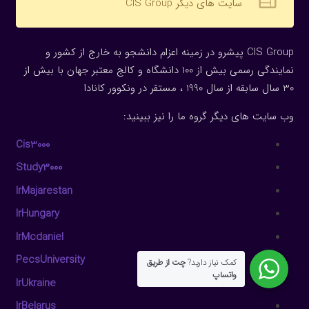
web
سایت های دیگر CIS Group
CIS Group پیشرو در زمینه اعزام دانشجو به خارج از کشور و
نمایندگی رسمی بیش از 100 دانشگاه و کالج معتبر جهان با بیش از
30 سال سابقه از سال 1990 ، مستقر در ونکوور کانادا
وب سایت های دیگر گروه ما را نیز ببینید:
Cis3000
Study3000
IrMajarestan
IrHungary
IrMcdaniel
PecsUniversity
کمک نیاز دارید?
چت از طریق
واتساپ
IrUkraine
IrBelarus