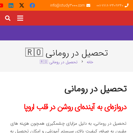
info@study3000.com
001-778-3409340
تحصیل در رومانی 🇷🇴
خانه
تحصیل در رومانی 🇷🇴
chevron_right
تحصیل در رومانی
دروازه‌ای به آینده‌ای روشن در قلب اروپا
تحصیل در رومانی، به دلیل مزایای چشمگیری همچون هزینه های
مقرون به صرفه، کیفیت بالای سیستم آموزشی و امکان تحصیل به