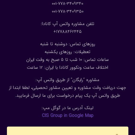
001-778-3409340
001-778-3409350
تلفن مشاوره واتس آپ کانادا:
17788462445+
روزهای تماس: دوشنبه تا شنبه
تعطیلات: روزهای یکشنبه
ساعات تماس: 10 شب تا 5 صبح به وقت ایران
اختلاف ساعت ونکوور کانادا با ایران: 1
2
ساعت
مشاوره “رایگان” از طریق واتس آپ:
جهت دریافت وقت مشاوره و تعیین مشاور تحصیلی، لطفا ابتدا از
طریق واتس آپ یک پیام درخواست برای ما ارسال فرمایید.
لینک آدرس ما در گوگل مپ:
CIS Group in Google Map