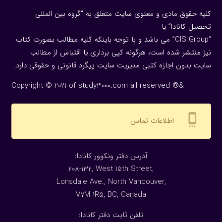
کلیه حقوق مادی و معنوی سایت متعلق به “گروه بین المللی
تحصیل کانادا” یا
“CIS Group” می باشد و با توجه باینکه کلیه مطالب بصورت کتاب
نیز منتشر شده است، هرگونه كپی برداری یا اقتباس از مطالب
سایت بدون اجازه كتبی مدیریت سایت پیگرد قانونی و حقوقی دارد.
Copyright © 2021 of study3000.com all reserved ®&
settings_cell
اطلاعات تماس
:آدرس دفتر ونکوور کانادا
208-132, West 15th Street,
Lonsdale Ave., North Vancouver,
V7M 1R5, BC, Canada
:تلفن ثابت دفتر کانادا