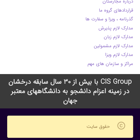
درباره مجارستان
قراردادهای گروه ما
گذرنامه ، ویزا و سفارت ها
مدارک لازم پذیرش
مدارک لازم زبان
مدارک لازم مشمولین
مدارک لازم ویزا
مراکز و سازمان های مهم
CIS Group با بیش از 30 سال سابقه درخشان
در زمینه اعزام دانشجو به دانشگاههای معتبر
جهان
copyright
حقوق سایت