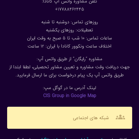
تلفن مشاوره واتس آپ کانادا:
17788462445+
روزهای تماس: دوشنبه تا شنبه
تعطیلات: روزهای یکشنبه
ساعات تماس: 10 شب تا 5 صبح به وقت ایران
اختلاف ساعت ونکوور کانادا با ایران: 1
2
ساعت
مشاوره “رایگان” از طریق واتس آپ:
جهت دریافت وقت مشاوره و تعیین مشاور تحصیلی، لطفا ابتدا از
طریق واتس آپ یک پیام درخواست برای ما ارسال فرمایید.
لینک آدرس ما در گوگل مپ:
CIS Group in Google Map
groups
شبکه های اجتماعی