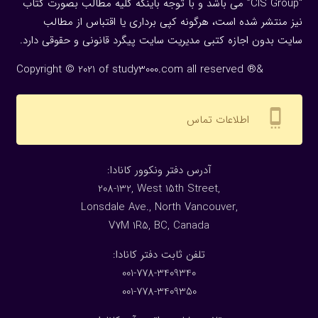
“CIS Group” می باشد و با توجه باینکه کلیه مطالب بصورت کتاب
نیز منتشر شده است، هرگونه كپی برداری یا اقتباس از مطالب
سایت بدون اجازه كتبی مدیریت سایت پیگرد قانونی و حقوقی دارد.
Copyright © 2021 of study3000.com all reserved ®&
settings_cell
اطلاعات تماس
:آدرس دفتر ونکوور کانادا
208-132, West 15th Street,
Lonsdale Ave., North Vancouver,
V7M 1R5, BC, Canada
:تلفن ثابت دفتر کانادا
001-778-3409340
001-778-3409350