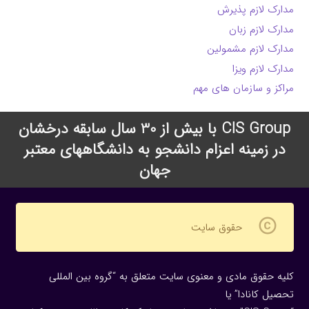
مدارک لازم پذیرش
مدارک لازم زبان
مدارک لازم مشمولین
مدارک لازم ویزا
مراکز و سازمان های مهم
CIS Group با بیش از 30 سال سابقه درخشان
در زمینه اعزام دانشجو به دانشگاههای معتبر
جهان
copyright
حقوق سایت
کلیه حقوق مادی و معنوی سایت متعلق به “گروه بین المللی
تحصیل کانادا” یا