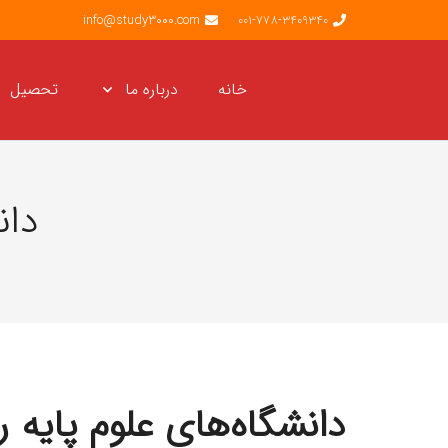
info@study3000.com
001-778-3409340
تحصیل
درباره ما
خانه
🇴
ه رومانی؛ راهنمای جامع