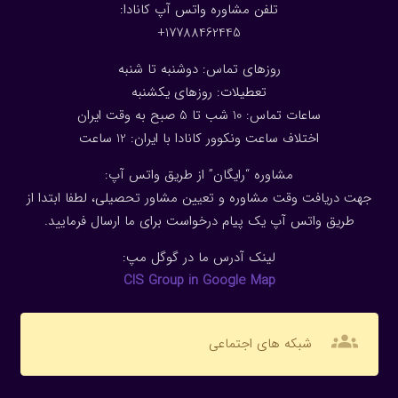
تلفن مشاوره واتس آپ کانادا:
17788462445+
روزهای تماس: دوشنبه تا شنبه
تعطیلات: روزهای یکشنبه
ساعات تماس: 10 شب تا 5 صبح به وقت ایران
اختلاف ساعت ونکوور کانادا با ایران: 1
2
ساعت
مشاوره “رایگان” از طریق واتس آپ:
جهت دریافت وقت مشاوره و تعیین مشاور تحصیلی، لطفا ابتدا از
طریق واتس آپ یک پیام درخواست برای ما ارسال فرمایید.
لینک آدرس ما در گوگل مپ:
CIS Group in Google Map
groups
شبکه های اجتماعی