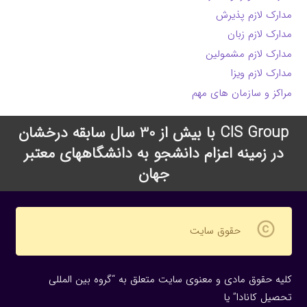
مدارک لازم پذیرش
مدارک لازم زبان
مدارک لازم مشمولین
مدارک لازم ویزا
مراکز و سازمان های مهم
CIS Group با بیش از 30 سال سابقه درخشان
در زمینه اعزام دانشجو به دانشگاههای معتبر
جهان
copyright
حقوق سایت
کلیه حقوق مادی و معنوی سایت متعلق به “گروه بین المللی
تحصیل کانادا” یا