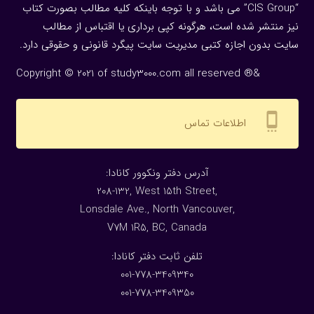
“CIS Group” می باشد و با توجه باینکه کلیه مطالب بصورت کتاب
نیز منتشر شده است، هرگونه كپی برداری یا اقتباس از مطالب
سایت بدون اجازه كتبی مدیریت سایت پیگرد قانونی و حقوقی دارد.
Copyright © 2021 of study3000.com all reserved ®&
settings_cell
اطلاعات تماس
:آدرس دفتر ونکوور کانادا
208-132, West 15th Street,
Lonsdale Ave., North Vancouver,
V7M 1R5, BC, Canada
:تلفن ثابت دفتر کانادا
001-778-3409340
001-778-3409350