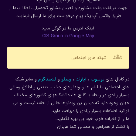
مشاوره “رایگان” از طریق واتس آپ:
جهت دریافت وقت مشاوره و تعیین مشاور تحصیلی، لطفا ابتدا از
طریق واتس آپ یک پیام درخواست برای ما ارسال فرمایید.
لینک آدرس ما در گوگل مپ:
CIS Group in Google Map
groups
شبکه های اجتماعی
در کانال های
یوتیوب
،
آپارات
،
ویمئو
و
اینستاگرام
و سایر شبکه
های اجتماعی ما فیلم ها و ویدئوهای جذاب، دیدنی و اطلاع رسانی
بسیار زیادی در رابطه با کالج ها، دانشگاههای کشورهای مختلف
جهان وجود دارد که دیدن این ویدئوها خالی از لطف نیست و می
توانید اطلاعات بسیار زیادی را دریافت دارید.
ما را از نظرات خوب خود بی بهره نگذارید.
با تشکر از همراهی و همدلی شما عزیزان