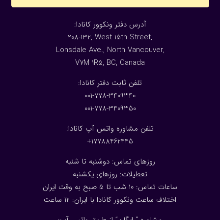
:آدرس دفتر ونکوور کانادا
208-132, West 15th Street,
Lonsdale Ave., North Vancouver,
V7M 1R5, BC, Canada
:تلفن ثابت دفتر کانادا
001-778-3409340
001-778-3409350
تلفن مشاوره واتس آپ کانادا:
17788462445+
روزهای تماس: دوشنبه تا شنبه
تعطیلات: روزهای یکشنبه
ساعات تماس: 10 شب تا 5 صبح به وقت ایران
اختلاف ساعت ونکوور کانادا با ایران: 1
2
ساعت