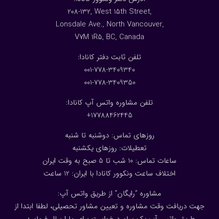
208-132, West 15th Street,
Lonsdale Ave., North Vancouver,
V7M 1R5, BC, Canada
:تلفن ثابت دفتر کانادا
001-778-3409340
001-778-3409350
تلفن مشاوره واتس آپ کانادا:
17788462445+
روزهای تماس: دوشنبه تا شنبه
تعطیلات: روزهای یکشنبه
ساعات تماس: 10 شب تا 5 صبح به وقت ایران
اختلاف ساعت ونکوور کانادا با ایران: 1
2
ساعت
مشاوره “رایگان” از طریق واتس آپ:
جهت دریافت وقت مشاوره و تعیین مشاور تحصیلی، لطفا ابتدا از
طریق واتس آپ یک پیام درخواست برای ما ارسال فرمایید.