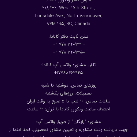
:آدرس دفتر ونکوور کانادا
208-132, West 15th Street,
Lonsdale Ave., North Vancouver,
V7M 1R5, BC, Canada
:تلفن ثابت دفتر کانادا
001-778-3409340
001-778-3409350
تلفن مشاوره واتس آپ کانادا:
17788462445+
روزهای تماس: دوشنبه تا شنبه
تعطیلات: روزهای یکشنبه
ساعات تماس: 10 شب تا 5 صبح به وقت ایران
اختلاف ساعت ونکوور کانادا با ایران: 1
2
ساعت
مشاوره “رایگان” از طریق واتس آپ:
جهت دریافت وقت مشاوره و تعیین مشاور تحصیلی، لطفا ابتدا از