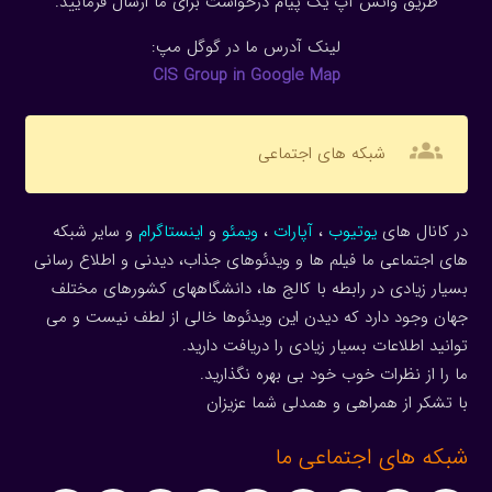
طریق واتس آپ یک پیام درخواست برای ما ارسال فرمایید.
لینک آدرس ما در گوگل مپ:
CIS Group in Google Map
groups
شبکه های اجتماعی
در کانال های
یوتیوب
،
آپارات
،
ویمئو
و
اینستاگرام
و سایر شبکه
های اجتماعی ما فیلم ها و ویدئوهای جذاب، دیدنی و اطلاع رسانی
بسیار زیادی در رابطه با کالج ها، دانشگاههای کشورهای مختلف
جهان وجود دارد که دیدن این ویدئوها خالی از لطف نیست و می
توانید اطلاعات بسیار زیادی را دریافت دارید.
ما را از نظرات خوب خود بی بهره نگذارید.
با تشکر از همراهی و همدلی شما عزیزان
شبکه های اجتماعی ما